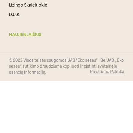
Lizingo Skaičiuoklė
D.U.K.
NAUJIENLAIŠKIS
© 2023 Visos teisės saugomos UAB "Eko sesės" | Be UAB „Eko
sesės“ sutikimo draudžiama kopijuoti ir platinti svetainėje
Privatumo Politika
esančią informaciją.