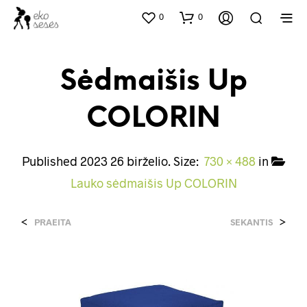
0
0
Sėdmaišis Up
COLORIN
Published
2023 26 birželio
. Size:
730 × 488
in
Lauko sėdmaišis Up COLORIN
<
>
PRAEITA
SEKANTIS