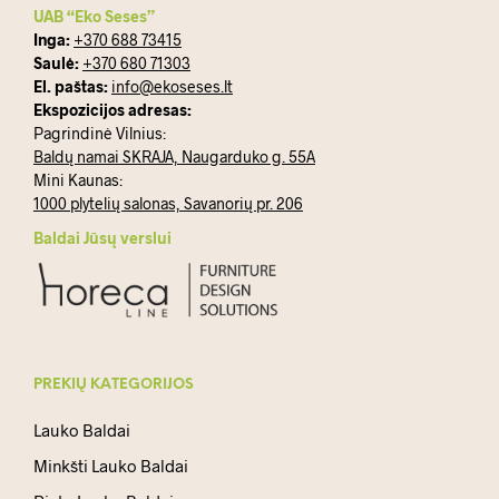
UAB “Eko Seses”
Inga:
+370 688 73415
Saulė:
+370 680 71303
El. paštas:
info@ekoseses.lt
Ekspozicijos adresas:
Pagrindinė Vilnius:
Baldų namai SKRAJA, Naugarduko g. 55A
Mini Kaunas:
1000 plytelių salonas, Savanorių pr. 206
Baldai Jūsų verslui
PREKIŲ KATEGORIJOS
Lauko Baldai
Minkšti Lauko Baldai