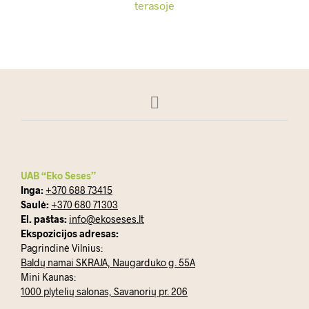
UAB “Eko Seses”
Inga:
+370 688 73415
Saulė:
+370 680 71303
El. paštas:
info@ekoseses.lt
Ekspozicijos adresas:
Pagrindinė Vilnius:
Baldų namai SKRAJA, Naugarduko g. 55A
Mini Kaunas:
1000 plytelių salonas, Savanorių pr. 206