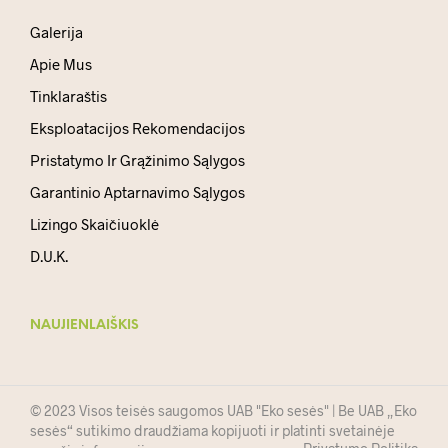
Galerija
Apie Mus
Tinklaraštis
Eksploatacijos Rekomendacijos
Pristatymo Ir Grąžinimo Sąlygos
Garantinio Aptarnavimo Sąlygos
Lizingo Skaičiuoklė
D.U.K.
NAUJIENLAIŠKIS
© 2023 Visos teisės saugomos UAB "Eko sesės" | Be UAB „Eko
sesės“ sutikimo draudžiama kopijuoti ir platinti svetainėje