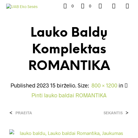
0
0
Lauko Baldų
Komplektas
ROMANTIKA
Published
2023 15 birželio
. Size:
800 × 1200
in
Pinti lauko baldai ROMANTIKA
<
>
PRAEITA
SEKANTIS