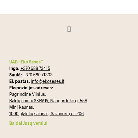
UAB “Eko Seses”
Inga:
+370 688 73415
Saulė:
+370 680 71303
El. paštas:
info@ekoseses.lt
Ekspozicijos adresas:
Pagrindinė Vilnius:
Baldų namai SKRAJA, Naugarduko g. 55A
Mini Kaunas:
1000 plytelių salonas, Savanorių pr. 206
Baldai Jūsų verslui