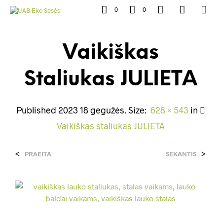
0
0
Vaikiškas
Staliukas JULIETA
Published
2023 18 gegužės
. Size:
628 × 543
in
Vaikiškas staliukas JULIETA
<
>
PRAEITA
SEKANTIS