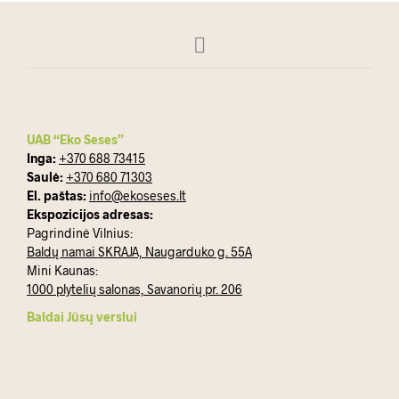
UAB “Eko Seses”
Inga:
+370 688 73415
Saulė:
+370 680 71303
El. paštas:
info@ekoseses.lt
Ekspozicijos adresas:
Pagrindinė Vilnius:
Baldų namai SKRAJA, Naugarduko g. 55A
Mini Kaunas:
1000 plytelių salonas, Savanorių pr. 206
Baldai Jūsų verslui