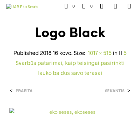
0
0
Logo Black
Published
2018 16 kovo
. Size:
1017 × 515
in
5
Svarbūs patarimai, kaip teisingai pasirinkti
lauko baldus savo terasai
<
>
PRAEITA
SEKANTIS